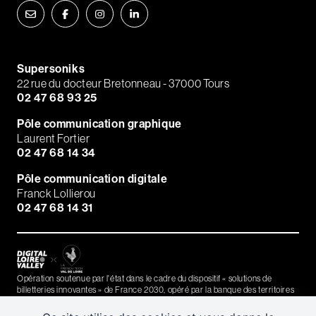
Supersoniks
22 rue du docteur Bretonneau - 37000 Tours
02 47 68 93 25
Pôle communication graphique
Laurent Fortier
02 47 68 14 34
Pôle communication digitale
Franck Lollierou
02 47 68 14 31
Opération soutenue par l'état dans le cadre du dispositif « solutions de
billetteries innovantes » de France 2030, opéré par la banque des territoires
(Caisse des Dépôts)