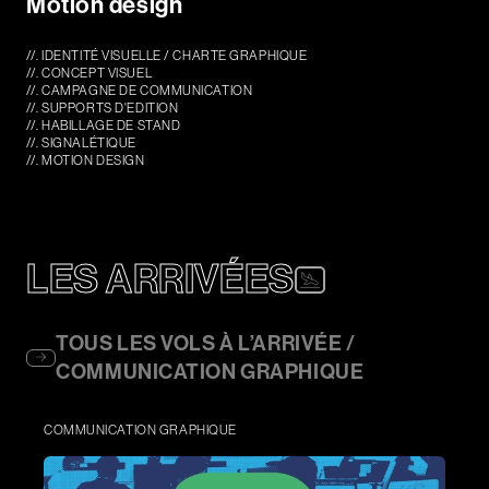
Motion design
//. IDENTITÉ VISUELLE / CHARTE GRAPHIQUE
Contact
//. CONCEPT VISUEL
//. CAMPAGNE DE COMMUNICATION
Actualités
//. SUPPORTS D'EDITION
//. HABILLAGE DE STAND
Newsletter
//. SIGNALÉTIQUE
//. MOTION DESIGN
LES ARRIVÉES
TOUS LES VOLS À L’ARRIVÉE /
COMMUNICATION GRAPHIQUE
COMMUNICATION GRAPHIQUE