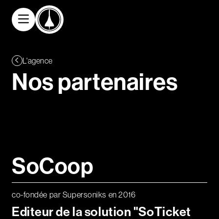
Aller au contenu principal
Communication
L'agence
digitale
N
o
s
p
a
r
t
e
n
a
i
r
e
s
Communication
graphique
Solutions
billetterie/crm
/web/app
SoCoop
Références
co-fondée par Supersoniks en 2016
L'agence
Editeur de la solution "SoTicket