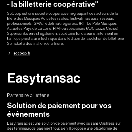
- la billetterie coopérative"
SoCoop est une société coopérative regroupant des acteurs de la
Contact
filière des Musiques Actuelles : salles, festival mais aussi réseaux
professionnels (SMA, Fédélima), régionaux (RIF, Le Pôle Musiques
Actualités
Actuelles Pays de La Loire, RIM) ou spécialisés (AJC Jazzé Croisé).
Supersoniks en est également sociétaire fondateur et intervient en
Newsletter
tant que prestataire technique dans l'édition de la solution de billetterie
SoTicket à destination de la filière.
socoop.fr
Easytransac
Partenaire billetterie
Solution de paiement pour vos
événements
Easytransac est une solution de paiement avec ou sans Cashless sur
des terminaux de paiement tout à en. Il propose une plateforme de