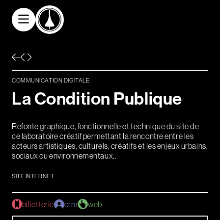
Aller au contenu principal
Communication
digitale
COMMUNICATION DIGITALE
Communication
L
a
C
o
n
d
i
t
i
o
n
P
u
b
l
i
q
u
e
graphique
Refonte graphique, fonctionnelle et technique du site de
Solutions
ce laboratoire créatif permettant la rencontre entre les
billetterie/crm
acteurs artistiques, culturels, créatifs et les enjeux urbains,
sociaux ou environnementaux..
/web/app
SITE INTERNET
Références
billetterie
crm
web
L'agence