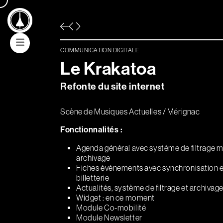
Aller au contenu principal
COMMUNICATION DIGITALE
L
e
K
r
a
k
a
t
o
a
Communication
Refonte du site internet
digitale
Scène de Musiques Actuelles / Mérignac
Communication
Fonctionnalités :
graphique
Agenda général avec système de filtrage mul
archivage
Fiches événements avec synchronisation et
Solutions
billetterie
Actualités, système de filtrage et archivag
billetterie/crm
Widget : en ce moment
Module Co-mobilité
/web/app
Module Newsletter