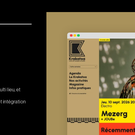
ti lieu, et
 intégration
e