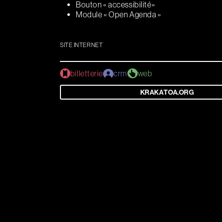
Bouton « accessibilité»
Module « Open Agenda »
Références
SITE INTERNET
L'agence
billetterie
crm
web
Contact
Actualités
Newsle
KRAKATOA.ORG