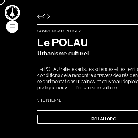
Aller au contenu principal
COMMUNICATION DIGITALE
L
e
P
O
L
A
U
Communication
Urbanisme culturel
digitale
Le POLAU relie les arts, les sciences et les territo
conditions de la rencontre à travers des réside
Communication
expérimentations urbaines, et œuvre au déploi
pratique nouvelle, l’urbanisme culturel.
graphique
SITE INTERNET
Solutions
billetterie/crm
POLAU.ORG
/web/app