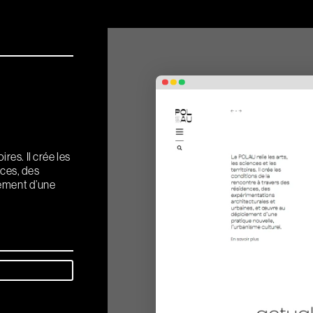
ires. Il crée les
nces, des
ement d’une