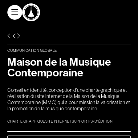
Aller au contenu principal
Communication
digitale
COMMUNICATION GLOBALE
Communication
M
a
i
s
o
n
d
e
l
a
M
u
s
i
q
u
e
graphique
C
o
n
t
e
m
p
o
r
a
i
n
e
Solutions
Conseil en identité, conception d’une charte graphique et
billetterie/crm
réalisation du site Internet de la Maison de la Musique
/web/app
Contemporaine (MMC) qui a pour mission la valorisation et
la promotion de la musique contemporaine.
Références
CHARTE GRAPHIQUE
SITE INTERNET
SUPPORT(S) D'ÉDITION
L'agence